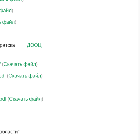
 файл
)
ь файл
)
Братска
ДООЦ
f
(
Скачать файл
)
pdf
(
Скачать файл
)
pdf
(
Скачать файл
)
области"