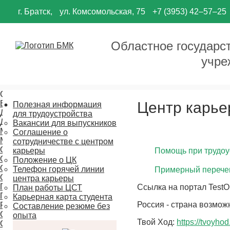
г. Братск,
ул. Комсомольская, 75
+7 (3953) 42‒57‒25
Областное государс
учре
Сведения об образовательной организации
Вакантные места для приема (перевода) обучающихся
Центр карь
Полезная информация
Документы
для трудоустройства
Доступная среда
Вакансии для выпускников
Материально-техническое обеспечение и оснащенность обр
Соглашение о
Международное сотрудничество
сотрудничестве с центром
Образование
карьеры
Помощь при трудоу
Образовательные стандарты
Положение о ЦК
Организация питания в образовательной организации
Телефон горячей линии
Примерный перечен
Основные сведения
центра карьеры
Педагогический состав
Ссылка на портал Test
План работы ЦСТ
Платные образовательные услуги
Карьерная карта студента
Россия - страна возмож
Руководство
Составление резюме без
Стипендии и меры поддержки обучающихся
опыта
Твой Ход:
https://tvoyho
Структура и органы управления образовательной организа