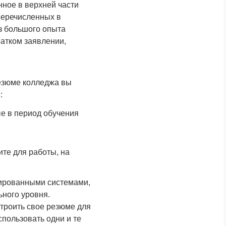
нное в верхней части
перечисленных в
з большого опыта
ратком заявлении,
резюме колледжа вы
:
е в период обучения
те для работы, на
зированными системами,
ьного уровня.
строить свое резюме для
спользовать одни и те