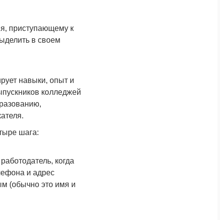
ня, приступающему к
выделить в своем
рует навыки, опыт и
ыпускников колледжей
бразованию,
ателя.
тыре шага:
работодатель, когда
лефона и адрес
м (обычно это имя и