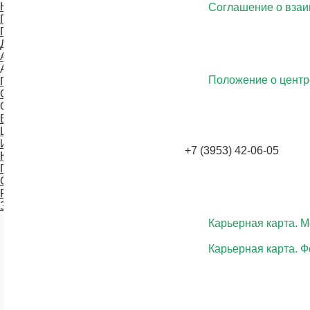
Новое в законодательстве
Соглашение о взаи
План работы ОПК
Платные услуги ОПК
Дистанционное обучение
Аккредитация специалиста
Аккредитация
Положение о цент
Первичная аккредитация
Специализированная аккредитация
О колледже
ВСОКО
Центр карьеры
История
+7 (3953) 42-06-05
Контакты
Проекты
Стоматологический кабинет
Расписание
Задать вопрос
Карьерная карта. М
Карьерная карта. Ф