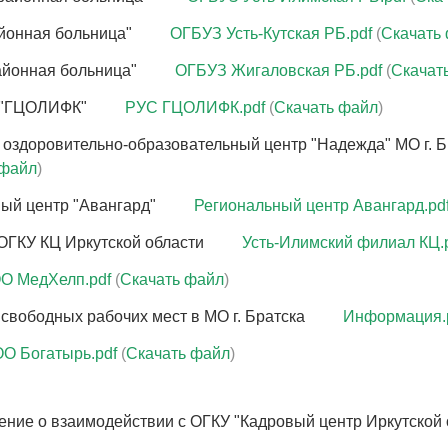
ударственной социальной стипендии
айонная больница"
ОГБУЗ Усть-Кутская РБ.pdf
(
Скачать
айонная больница"
ОГБУЗ Жигаловская РБ.pdf
(
Скачат
С "ГЦОЛИФК"
РУС ГЦОЛИФК.pdf
(
Скачать файл
)
оздоровительно-образовательный центр "Надежда" МО г. 
 файл
)
ый центр "Авангард"
Региональный центр Авангард.pd
ОГКУ КЦ Иркутской области
Усть-Илимский филиал КЦ.
О МедХелп.pdf
(
Скачать файл
)
свободных рабочих мест в МО г. Братска
Информация.
О Богатырь.pdf
(
Скачать файл
)
ние о взаимодействии с ОГКУ "Кадровый центр Иркутской 