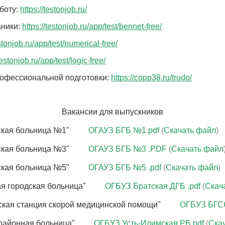
боту:
https://testonjob.ru/
аники:
https://testonjob.ru/app/test/bennet-free/
estonjob.ru/app/test/numerical-free/
ведения
testonjob.ru/app/test/logic-free/
осмотра
офессиональной подготовки:
https://copp38.ru/trudo/
Вакансии для выпускников
ская больница №1"
ОГАУЗ БГБ №1.pdf
(
Скачать файл
)
ская больница №3"
ОГАУЗ БГБ №3 .PDF
(
Скачать файл
ская больница №5"
ОГАУЗ БГБ №5 .pdf
(
Скачать файл
)
ая городская больница"
ОГБУЗ Братская ДГБ .pdf
(
Скач
ская станция скорой медицинской помощи"
ОГБУЗ БГС
колледжа
районная больница"
ОГБУЗ Усть-Илимская РБ.pdf
(
Ска