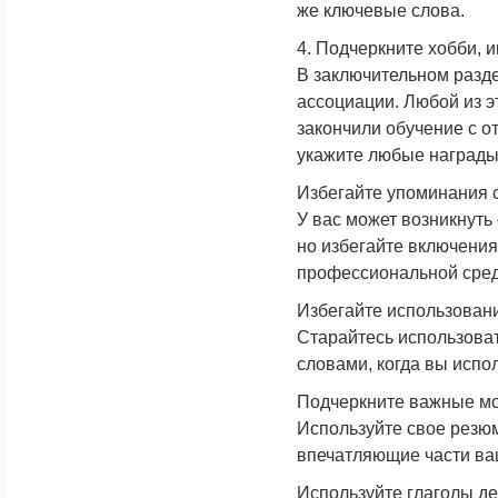
же ключевые слова.
4. Подчеркните хобби, 
В заключительном разде
ассоциации. Любой из э
закончили обучение с о
укажите любые награды 
Избегайте упоминания 
У вас может возникнуть
но избегайте включения
профессиональной сред
Избегайте использован
Старайтесь использоват
словами, когда вы испо
Подчеркните важные м
Используйте свое резюм
впечатляющие части ва
Используйте глаголы де