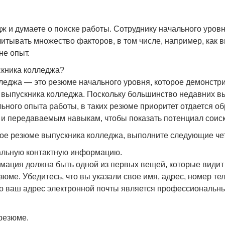
ж и думаете о поиске работы. Сотруднику начального уров
читывать множество факторов, в том числе, например, как 
не опыт.
скника колледжа?
еджа — это резюме начального уровня, которое демонстри
 выпускника колледжа. Поскольку большинство недавних в
ного опыта работы, в таких резюме приоритет отдается о
 и передаваемым навыкам, чтобы показать потенциал соиск
ое резюме выпускника колледжа, выполните следующие че
альную контактную информацию.
ация должна быть одной из первых вещей, которые видит 
юме. Убедитесь, что вы указали свое имя, адрес, номер те
то ваш адрес электронной почты является профессиональны
 резюме.