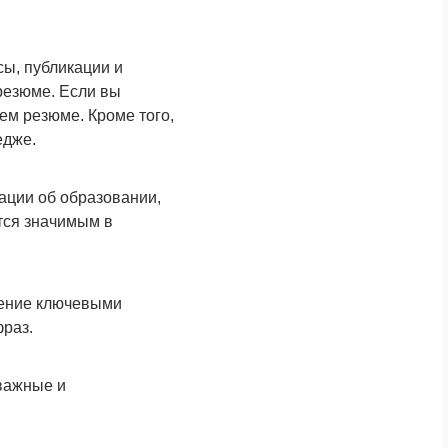
сы, публикации и
резюме. Если вы
ем резюме. Кроме того,
едже.
ации об образовании,
ется значимым в
лнение ключевыми
фраз.
 важные и