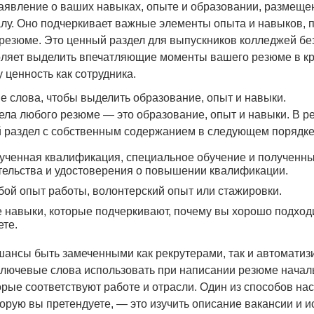
аявление о ваших навыках, опыте и образовании, размеще
алу. Оно подчеркивает важные элементы опыта и навыков, 
 резюме. Это ценный раздел для выпускников колледжей бе
воляет выделить впечатляющие моменты вашего резюме в к
ценность как сотрудника.
е слова, чтобы выделить образование, опыт и навыки.
ела любого резюме — это образование, опыт и навыки. В 
й раздел с собственным содержанием в следующем порядке
ученная квалификация, специальное обучение и полученны
тельства и удостоверения о повышении квалификации.
ой опыт работы, волонтерский опыт или стажировки.
 навыки, которые подчеркивают, почему вы хорошо подходи
ете.
шансы быть замеченными как рекрутерами, так и автомати
ключевые слова использовать при написании резюме начал
орые соответствуют работе и отрасли. Один из способов на
торую вы претендуете, — это изучить описание вакансии и и